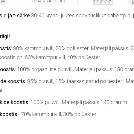
id ja t-särke
30-40 kraadi juures soovituslikult pahempidi j
iigi!
ostis
: 80% kammpuuvill, 20% polüester. Materjali paksus: 2
 koostis on 60% kammpuuvill, 40% polüester.
koostis
: 100% orgaaniline puuvill. Materjali paksus: 180 gr
de koostis
: 85% puuvill, 15% taaskasutatud polüester . Mat
i.
rkide koostis
: 100% puuvill. Materjali paksus 140 grammi.
 koostis:
70% kammpuuvill, 30% polüester