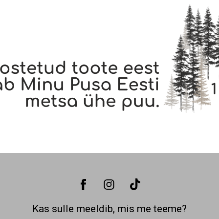
Kas sulle meeldib, mis me teeme?