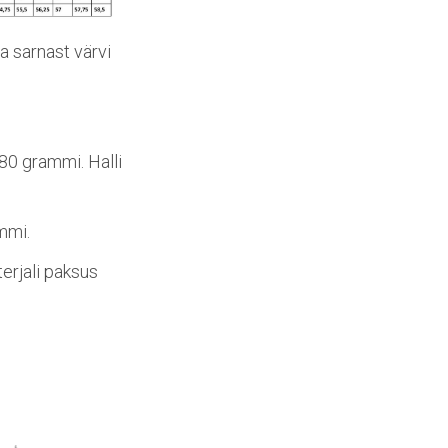
a sarnast värvi
80 grammi. Halli
ammi.
erjali paksus