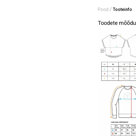
/
Pood
Tooteinfo
Toodete mõõdut