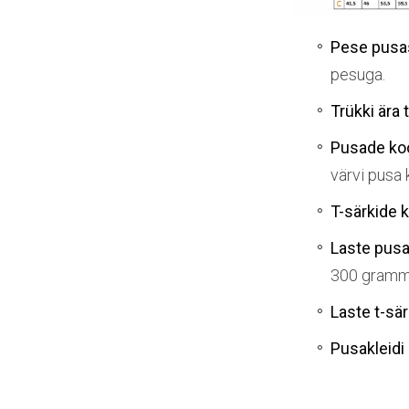
Pese pusas
pesuga.
Trükki ära tr
Pusade ko
värvi pusa
T-särkide 
Laste pusa
300 gramm
Laste t-sä
Pusakleidi