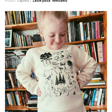
/
/
Pood
Lapsed
Laste pusa "Metsaelu"