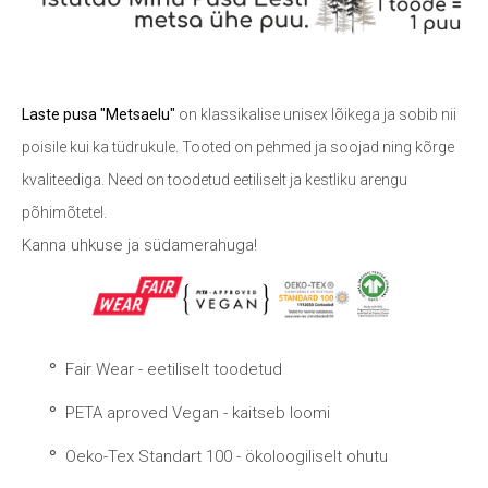
Laste pusa "Metsaelu"
on klassikalise unisex lõikega ja sobib nii
poisile kui ka tüdrukule. Tooted on pehmed ja soojad ning kõrge
kvaliteediga. Need on toodetud eetiliselt ja kestliku arengu
põhimõtetel.
Kanna uhkuse ja südamerahuga!
Fair Wear - eetiliselt toodetud
PETA aproved Vegan - kaitseb loomi
Oeko-Tex Standart 100 - ökoloogiliselt ohutu