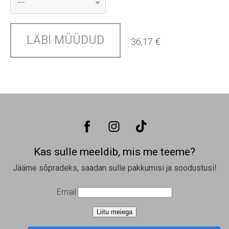
LÄBI MÜÜDUD
36,17 €
Kas sulle meeldib, mis me teeme?
Jääme sõpradeks, saadan sulle pakkumisi ja soodustusi!
Email
Liitu meiega