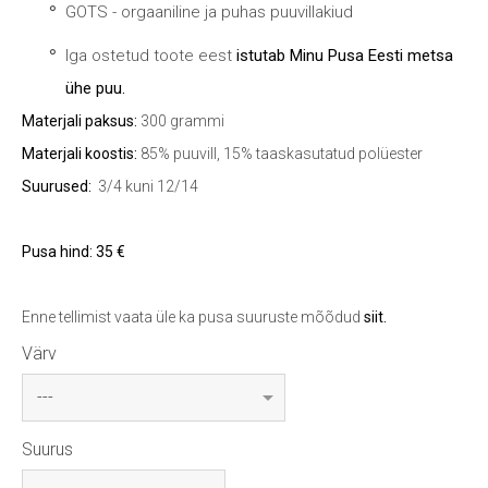
GOTS - orgaaniline ja puhas puuvillakiud
Iga ostetud toote eest
istutab Minu Pusa Eesti metsa
ühe puu.
Materjali paksus:
300 grammi
Materjali koostis:
85% puuvill, 15% taaskasutatud polüester
Suurused:
3/4 kuni 12/14
Pusa hind:
35 €
Enne tellimist vaata üle ka pusa suuruste mõõdud
siit
.
Värv
Suurus