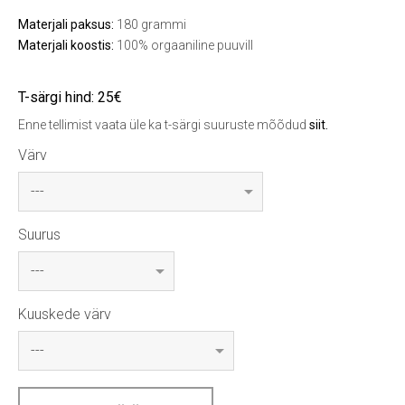
Materjali paksus:
180 grammi
Materjali koostis:
100% orgaaniline puuvill
T-särgi hind: 25€
Enne tellimist vaata üle ka t-särgi suuruste mõõdud
siit
.
Värv
Suurus
Kuuskede värv