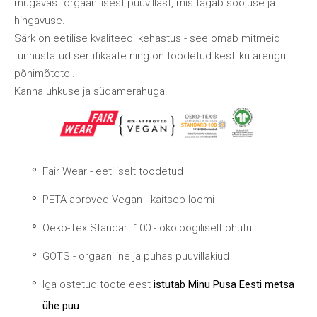
mugavast orgaanilisest puuvillast, mis tagab soojuse ja
hingavuse.
Särk on eetilise kvaliteedi kehastus - see omab mitmeid
tunnustatud sertifikaate ning on toodetud kestliku arengu
põhimõtetel.
Kanna uhkuse ja südamerahuga!
Fair Wear - eetiliselt toodetud
PETA aproved Vegan - kaitseb loomi
Oeko-Tex Standart 100 - ökoloogiliselt ohutu
GOTS - orgaaniline ja puhas puuvillakiud
Iga ostetud toote eest
istutab Minu Pusa Eesti metsa
ühe puu.