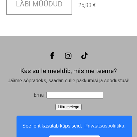
LÄBI MÜÜDUD
25,83 €
Kas sulle meeldib, mis me teeme?
Jääme sõpradeks, saadan sulle pakkumisi ja soodustusi!
Email
Liitu meiega
Privaatsuspoliitika
|
Müügi- ja tagastustingimused
|
See leht kasutab küpsiseid.
Privaatsuspoliitika.
Partnerprogramm