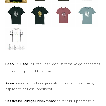
T-särk "Kuused"
kujutab Eesti loodust tema kõige ehedamas
vormis – ürgse ja uhke kuusikuna.
Disain:
käsitsi joonistatud ja käsitsi viimistletud siiditrükis,
inspireerituna Eesti loodusest.
Klassikalise lõikega unisex t-särk
on tehtud ülipehmest ja