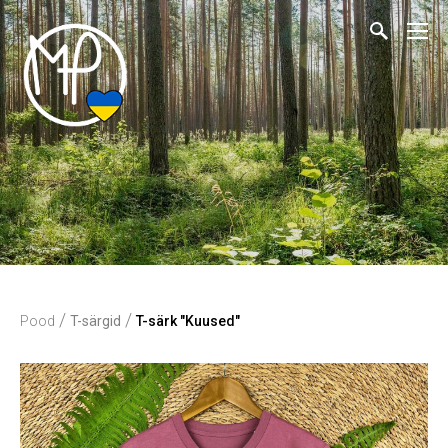
/
/
Pood
T-särgid
T-särk "Kuused"