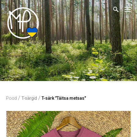
/
/
Pood
T-särgid
T-särk "Täitsa metsas"