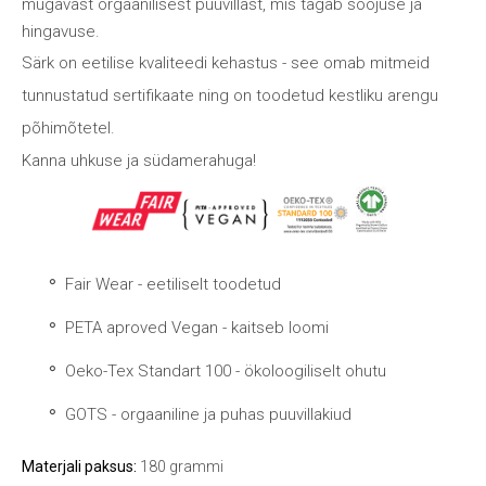
mugavast orgaanilisest puuvillast, mis tagab soojuse ja
hingavuse.
Särk on eetilise kvaliteedi kehastus - see omab mitmeid
tunnustatud sertifikaate ning on toodetud kestliku arengu
põhimõtetel.
Kanna uhkuse ja südamerahuga!
Fair Wear - eetiliselt toodetud
PETA aproved Vegan - kaitseb loomi
Oeko-Tex Standart 100 - ökoloogiliselt ohutu
GOTS - orgaaniline ja puhas puuvillakiud
Materjali paksus:
180 grammi