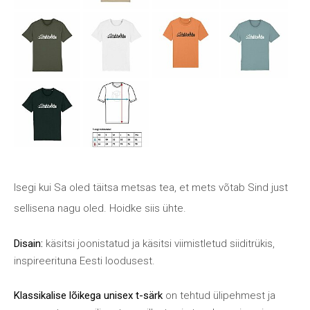
Isegi kui Sa oled täitsa metsas tea, et mets võtab Sind just
sellisena nagu oled. Hoidke siis ühte.
Disain:
käsitsi joonistatud ja käsitsi viimistletud siiditrükis,
inspireerituna Eesti loodusest.
Klassikalise lõikega unisex t-särk
on tehtud ülipehmest ja