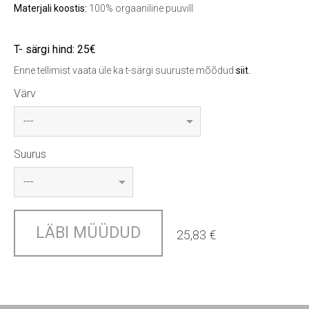
Materjali koostis:
100% orgaaniline puuvill
T- särgi hind: 25€
Enne tellimist vaata üle ka t-särgi suuruste mõõdud
siit
.
Värv
Suurus
LÄBI MÜÜDUD
25,83 €